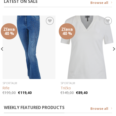
LATEST ON SALE
Browse all
Zľava
Zľava
Add to
Add to
wishlist
wishlist
40 %
40 %
SPORTALM
SPORTALM
Rifle
Tričko
Pôvodná
Aktuálna
Pôvodná
Aktuálna
€
199,00
€
119,40
€
149,00
€
89,40
cena
cena
cena
cena
bola:
je:
bola:
je:
€199,00.
€119,40.
€149,00.
€89,40.
WEEKLY FEATURED PRODUCTS
Browse all