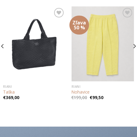
Zľava
Add to
Add to
wishlist
wishlist
50 %
RIANI
RIANI
Taška
Nohavice
Pôvodná
Aktuálna
€
369,00
€
199,00
€
99,50
cena
cena
bola:
je:
€199,00.
€99,50.