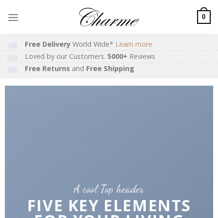
Skip
to
0
content
Free Delivery
World Wide*
Learn more
Loved by our Customers.
5000+
Reviews
Free Returns
and
Free Shipping
er
A cool T
EMENTS
LATEST FAS