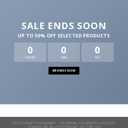
SALE ENDS SOON
UP TO
50% OFF
SELECTED PRODUCTS
0
0
0
HOURS
MIN
SEC
BROWSE NOW
OBCHODNÉ PODMIENKY
OCHRANA OSOBNÝCH ÚDAJOV
FORMULÁR NA ODSTÚPENIE OD ZMLUVY