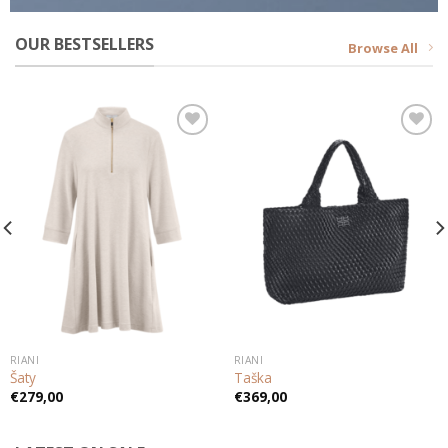
OUR BESTSELLERS
Browse All
Add to
Add to
wishlist
wishlist
RIANI
RIANI
Šaty
Taška
€
279,00
€
369,00