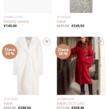
LIVIANA CONTI
SPORTALM
Elastický opasok
Kabát
Pôvodná
Aktuálna
€
149,00
€
699,00
€
349,50
cena
cena
bola:
je:
€699,00.
€349,50.
Zľava
Zľava
Add to
Add to
wishlist
wishlist
50 %
50 %
SPORTALM
NEZARADENÉ
Kabát
Kabát LOCO LUXO
Pôvodná
Aktuálna
Pôvodná
Aktuálna
€
599,00
€
299,50
€
717,90
€
358,95