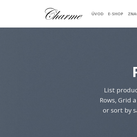
Skip
to
ÚVOD
E-SHOP
ZNA
content
List produ
Rows, Grid a
or sort by 