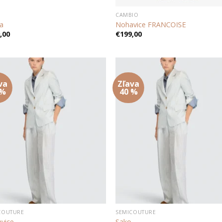
CAMBIO
a
Nohavice FRANCOISE
,00
€
199,00
va
Zľava
Add to
Add
 %
40 %
wishlist
wish
COUTURE
SEMICOUTURE
vice
Sako