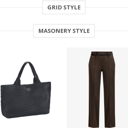
GRID STYLE
MASONERY STYLE
Add to
Add
wishlist
wish