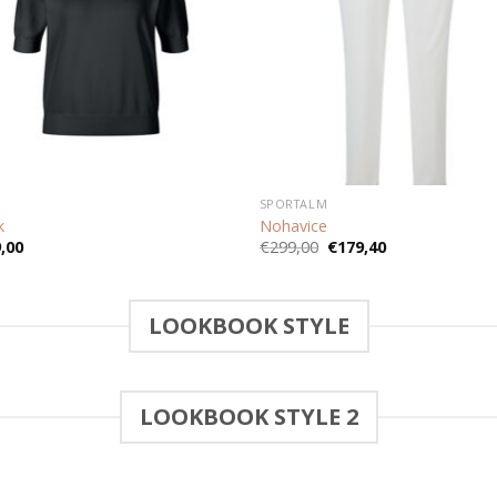
SPORTALM
k
Nohavice
Pôvodná
Aktuálna
,00
€
299,00
€
179,40
cena
cena
bola:
je:
€299,00.
€179,40.
LOOKBOOK STYLE
LOOKBOOK STYLE 2