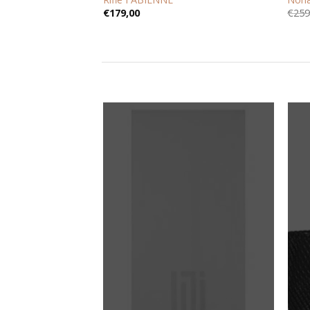
€
179,00
€
259
Add to
Add to
wishlist
wishlist