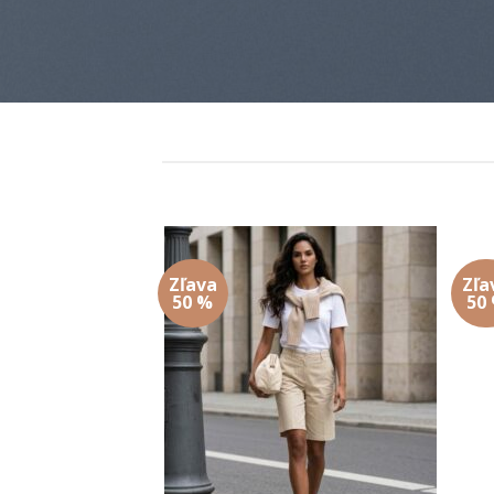
Zľava
Zľa
Add to
Add to
50 %
50
wishlist
wishlist