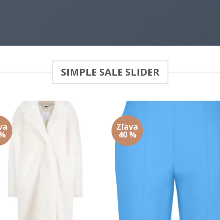
SIMPLE SALE SLIDER
va
Zľava
Add to
Add
 %
40 %
wishlist
wish