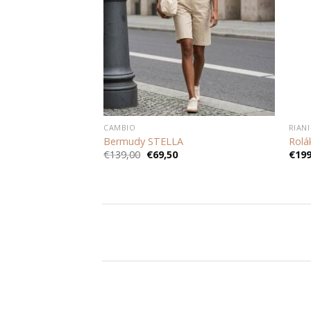
CAMBIO
RIANI
Bermudy STELLA
Rolá
á
ktuálna
Pôvodná
Aktuálna
€
139,00
€
69,50
€
199
ena
cena
cena
:
bola:
je:
91,60.
€139,00.
€69,50.