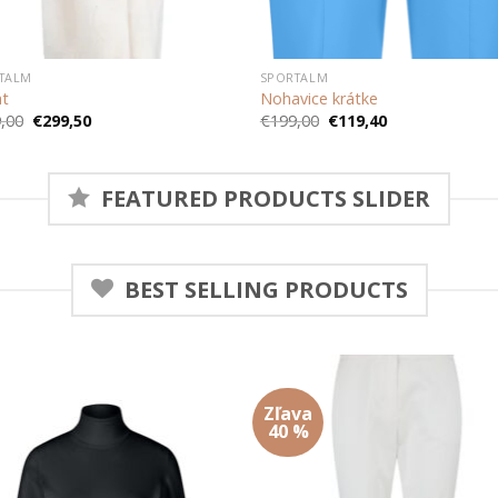
TALM
SPORTALM
t
Nohavice krátke
Pôvodná
Aktuálna
Pôvodná
Aktuálna
,00
€
299,50
€
199,00
€
119,40
cena
cena
cena
cena
bola:
je:
bola:
je:
€599,00.
€299,50.
€199,00.
€119,40.
FEATURED PRODUCTS SLIDER
BEST SELLING PRODUCTS
Zľava
Add to
Add
40 %
wishlist
wish