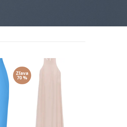
Zľava
 to
Add to
70 %
list
wishlist