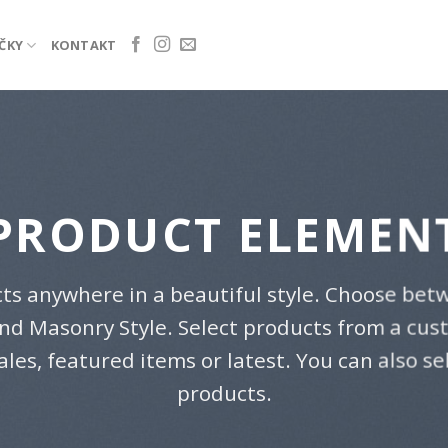
ČKY
KONTAKT
PRODUCT ELEMEN
cts anywhere in a beautiful style. Choose betw
nd Masonry Style. Select products from a cu
sales, featured items or latest. You can also s
products.