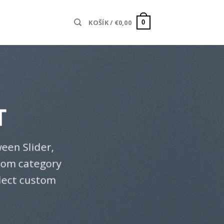
KOŠÍK /
€
0,00
0
T
een Slider,
stom category
elect custom