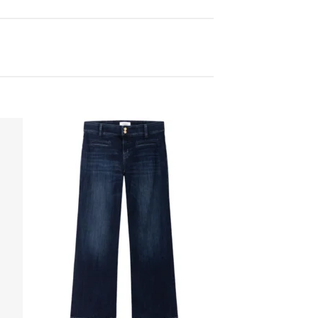
 to
Add to
list
wishlist