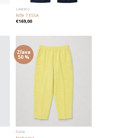
CAMBIO
Rifle TESSA
€
169,00
Zľava
 to
Add to
50 %
list
wishlist
RIANI
Nohavice