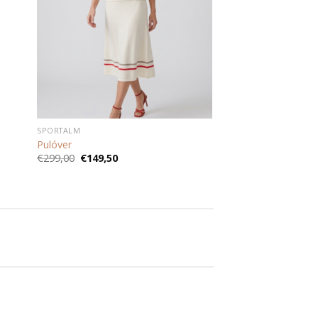
SPORTALM
Pulóver
Pôvodná
Aktuálna
€
299,00
€
149,50
cena
cena
bola:
je:
€299,00.
€149,50.