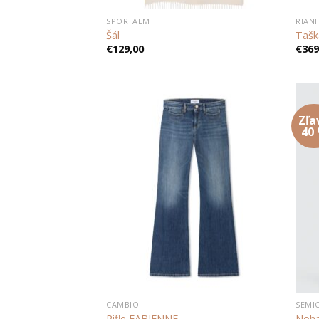
SPORTALM
RIANI
Šál
Tašk
€
129,00
€
369
Zľa
Add to
40
wishlist
CAMBIO
SEMI
Rifle FABIENNE
Noha