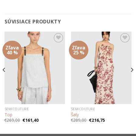
SÚVISIACE PRODUKTY
Zľava
Zľava
Add to
Add to
wishlist
wishlist
40 %
25 %
SEMICOUTURE
SEMICOUTURE
Top
Šaty
Pôvodná
Aktuálna
Pôvodná
Aktuálna
€
269,00
€
161,40
€
289,00
€
216,75
cena
cena
cena
cena
bola:
je:
bola:
je:
€269,00.
€161,40.
€289,00.
€216,75.