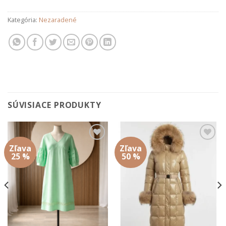
Kategória:
Nezaradené
SÚVISIACE PRODUKTY
Zľava
Zľava
Add to
Add to
wishlist
wishlist
25 %
50 %