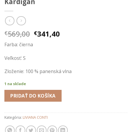
Kardigán
Pôvodná
Aktuálna
569,00
341,40
€
€
cena
cena
Farba: čierna
bola:
je:
€569,00.
€341,40.
Veľkosť: S
Zloženie: 100 % panenská vlna
1 na sklade
PRIDAŤ DO KOŠÍKA
Kategória:
LIVIANA CONTI