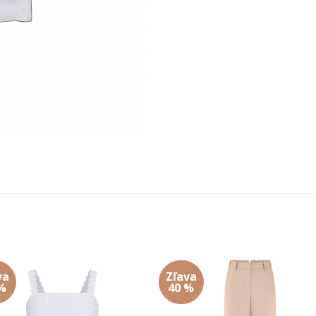
va
Zľava
Add to
Add
%
40 %
wishlist
wishl