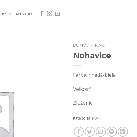
ČKY
KONTAKT
DOMOV
/
RIANI
Nohavice
Add to
wishlist
Farba: hnedá/biela
Veľkosť:
Zloženie:
Kategória:
RIANI