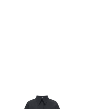
 to
Add to
ist
wishlist