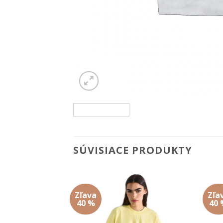
SÚVISIACE PRODUKTY
Zľava
Zľa
Add to
Add to
40 %
40 
wishlist
wishlist