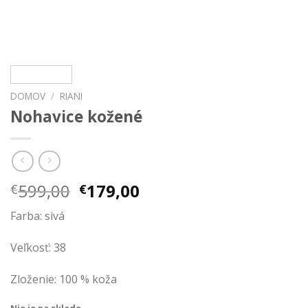
DOMOV
/
RIANI
Nohavice kožené
Pôvodná
Aktuálna
599,00
179,00
€
€
cena
cena
Farba: sivá
bola:
je:
€599,00.
€179,00.
Veľkosť: 38
Zloženie: 100 % koža
Nie je na sklade