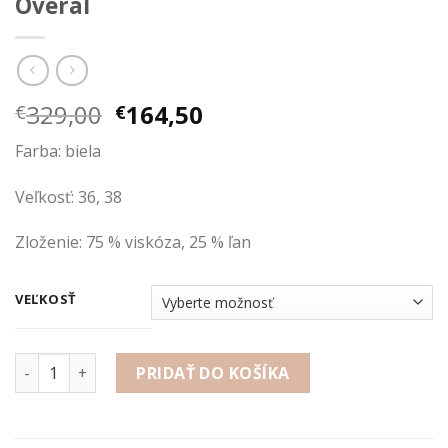
Overal
Pôvodná
Aktuálna
329,00
164,50
€
€
cena
cena
Farba: biela
bola:
je:
€329,00.
€164,50.
Veľkosť: 36, 38
Zloženie: 75 % viskóza, 25 % ľan
VEĽKOSŤ
množstvo Overal
PRIDAŤ DO KOŠÍKA