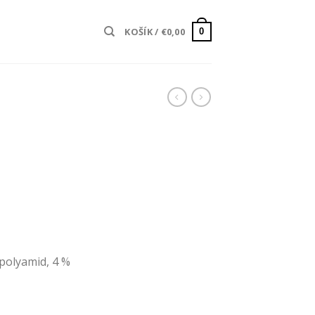
KOŠÍK /
€
0,00
0
ktuálna
ena
:
147,50.
 polyamid, 4 %