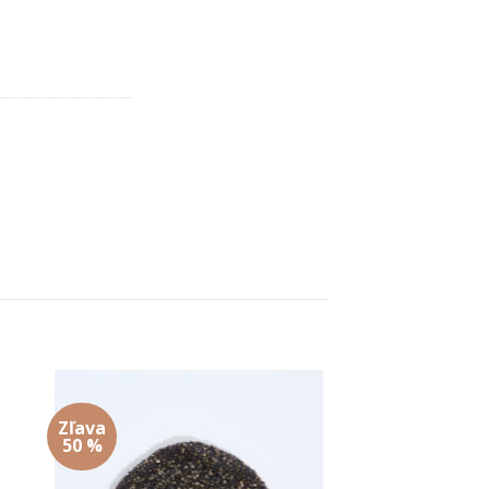
Zľava
 to
Add to
50 %
ist
wishlist