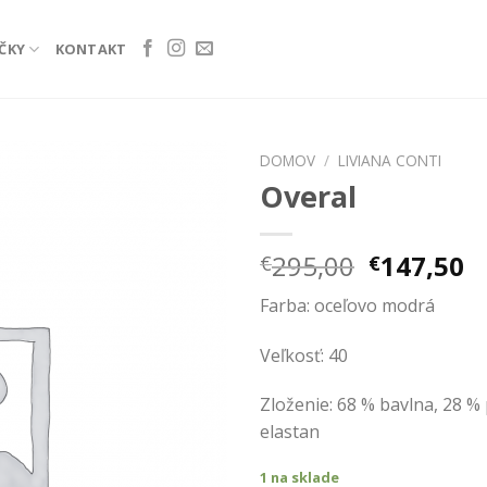
ČKY
KONTAKT
DOMOV
/
LIVIANA CONTI
Overal
Add to
wishlist
Pôvodná
A
295,00
147,50
€
€
cena
c
Farba: oceľovo modrá
bola:
je
€295,00.
€
Veľkosť: 40
Zloženie: 68 % bavlna, 28 %
elastan
1 na sklade