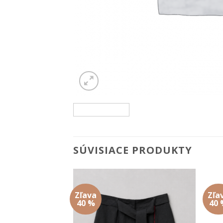
SÚVISIACE PRODUKTY
Zľava
Zľa
Add to
Add to
40 %
40 
wishlist
wishlist