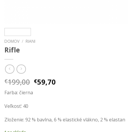
DOMOV
/
RIANI
Rifle
Pôvodná
Aktuálna
199,00
59,70
€
€
cena
cena
Farba: čierna
bola:
je:
€199,00.
€59,70.
Veľkosť: 40
Zloženie: 92 % bavlna, 6 % elastické vlákno, 2 % elastan
1 na sklade