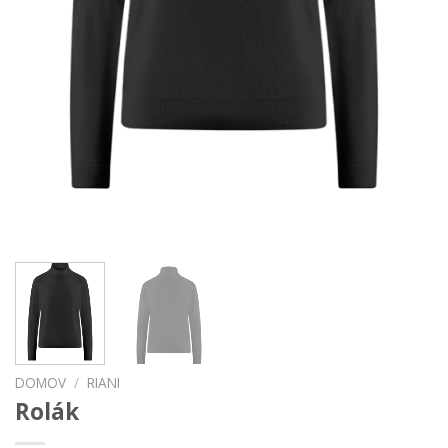
DOMOV
/
RIANI
Rolák