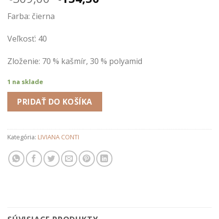
cena
cena
Farba: čierna
bola:
je:
€309,00.
€154,50.
Veľkosť: 40
Zloženie: 70 % kašmír, 30 % polyamid
1 na sklade
PRIDAŤ DO KOŠÍKA
Kategória:
LIVIANA CONTI