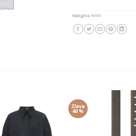
Kategória:
RIANI
Zľava
Add to
Add
40 %
wishlist
wishl