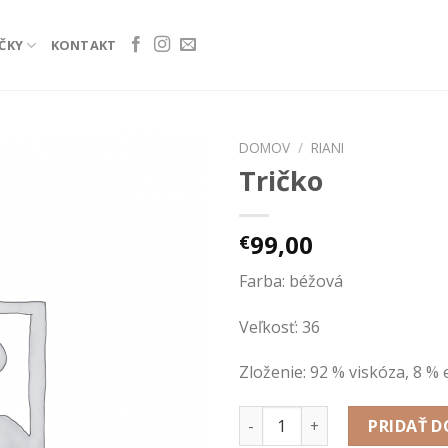
ČKY
KONTAKT
DOMOV
/
RIANI
Tričko
Add to
wishlist
99,00
€
Farba: béžová
Veľkosť: 36
Zloženie: 92 % viskóza, 8 % 
množstvo Tričko
PRIDAŤ D