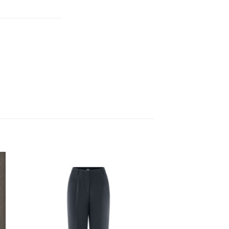
 to
Add to
ist
wishlist