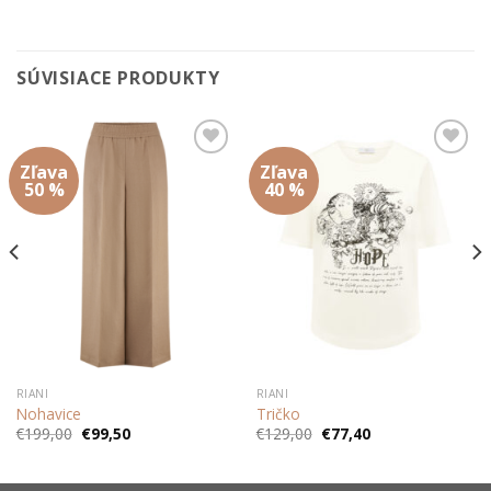
SÚVISIACE PRODUKTY
Zľava
Zľava
Add to
Add to
wishlist
wishlist
50 %
40 %
RIANI
RIANI
Nohavice
Tričko
Pôvodná
Aktuálna
Pôvodná
Aktuálna
€
199,00
€
99,50
€
129,00
€
77,40
cena
cena
cena
cena
bola:
je:
bola:
je:
€199,00.
€99,50.
€129,00.
€77,40.