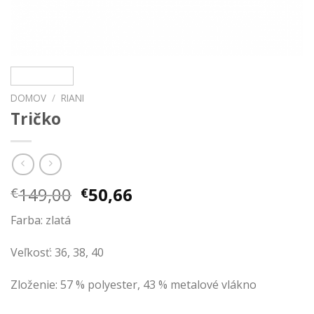
DOMOV
/
RIANI
Tričko
Pôvodná
Aktuálna
149,00
50,66
€
€
cena
cena
Farba: zlatá
bola:
je:
€149,00.
€50,66.
Veľkosť: 36, 38, 40
Zloženie: 57 % polyester, 43 % metalové vlákno