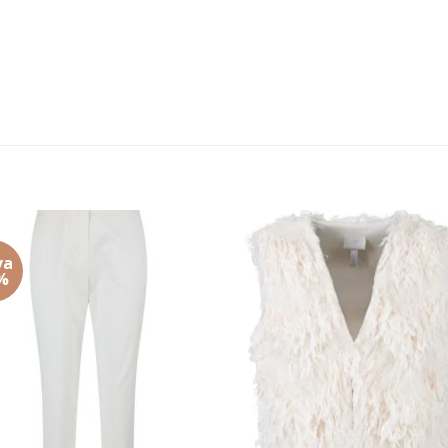
va
Add to
Add
%
wishlist
wishl