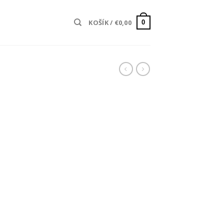
KOŠÍK /
€
0,00
0
tuálna
na
,60.