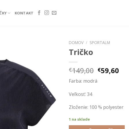
ČKY
KONTAKT
DOMOV
/
SPORTALM
Tričko
Add to
wishlist
Pôvodná
Ak
149,00
59,60
€
€
cena
ce
Farba: modrá
bola:
je:
€149,00.
€59
Veľkosť: 34
Zloženie: 100 % polyester
1 na sklade