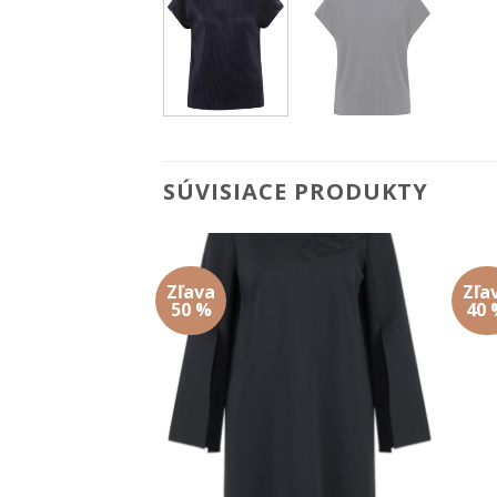
SÚVISIACE PRODUKTY
Zľava
Zľa
Add to
Add to
50 %
40 
wishlist
wishlist