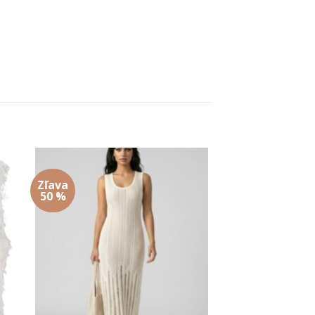
Zľava
 to
Add to
50 %
ist
wishlist