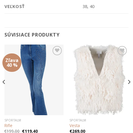
VEĽKOSŤ
38, 40
SÚVISIACE PRODUKTY
Zľava
Add to
Add to
wishlist
wishlist
40 %
SPORTALM
SPORTALM
Rifle
Vesta
Pôvodná
Aktuálna
€
199,00
€
119,40
€
269,00